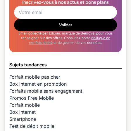
Inscrivez-vous à nos actus et bons plans
Valider
Email collecté par Edcom, marque de Bemove, pour vous
renseigner sur des offres. Consultez notre
politique de
confidentialité
et de gestion de vos données.
Sujets tendances
Forfait mobile pas cher
Box internet en promotion
Forfaits mobile sans engagement
Promos Free Mobile
Forfait mobile
Box internet
Smartphone
Test de débit mobile