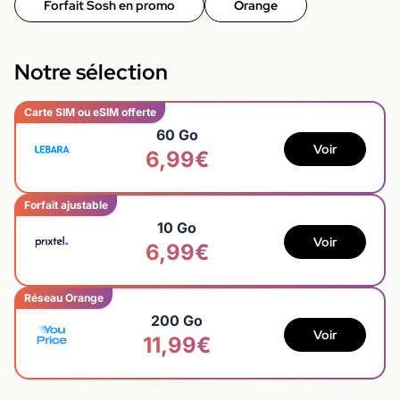
Forfait Sosh en promo
Orange
Notre sélection
Carte SIM ou eSIM offerte
60 Go
Voir
6,99€
Forfait ajustable
10 Go
Voir
6,99€
Réseau Orange
200 Go
Voir
11,99€