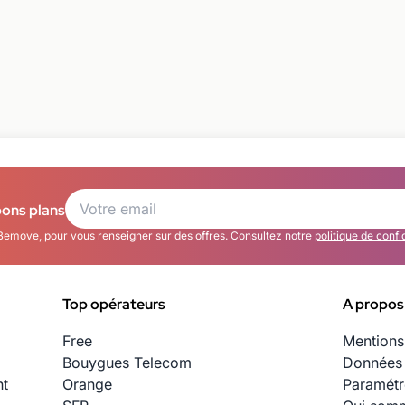
bons plans
Bemove, pour vous renseigner sur des offres. Consultez notre
politique de confi
Top opérateurs
A propos
Free
Mentions
Bouygues Telecom
Données 
nt
Orange
Paramétr