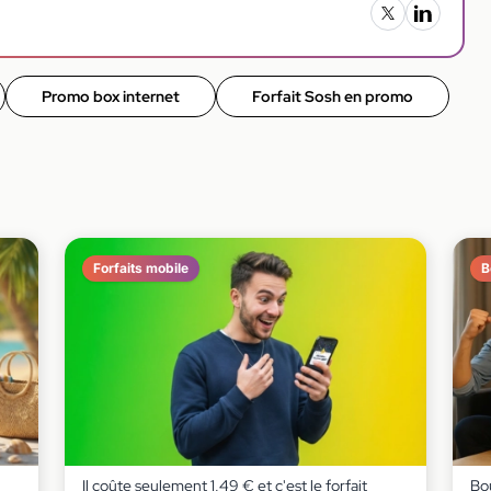
Promo box internet
Forfait Sosh en promo
Forfaits mobile
B
Il coûte seulement 1,49 € et c'est le forfait
Bou