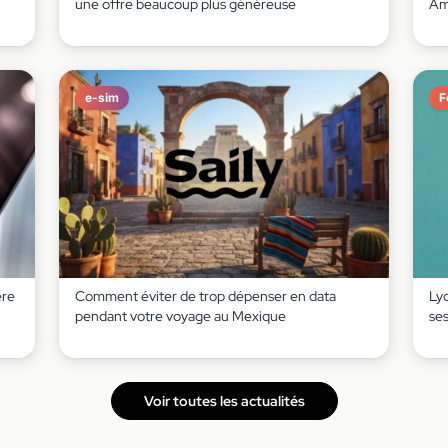
une offre beaucoup plus généreuse
Am
e-sim
F
ère
Comment éviter de trop dépenser en data
Lyc
pendant votre voyage au Mexique
ses
Voir toutes les actualités