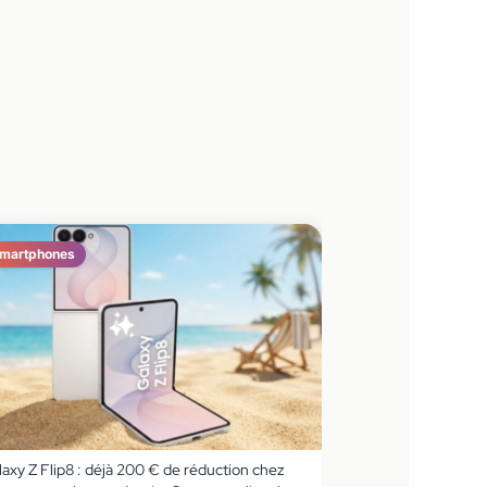
martphones
axy Z Flip8 : déjà 200 € de réduction chez