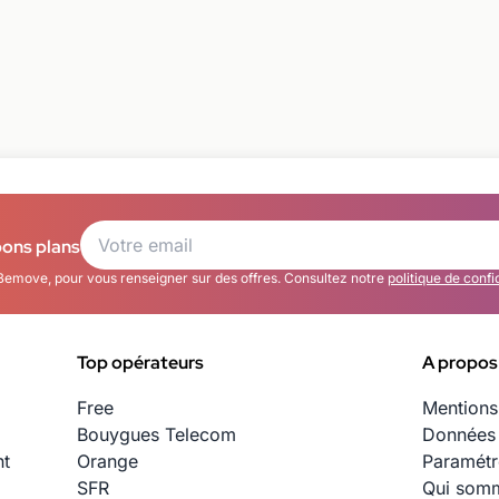
bons plans
Bemove, pour vous renseigner sur des offres. Consultez notre
politique de confi
Top opérateurs
A propos
Free
Mentions
Bouygues Telecom
Données 
nt
Orange
Paramétr
SFR
Qui somm