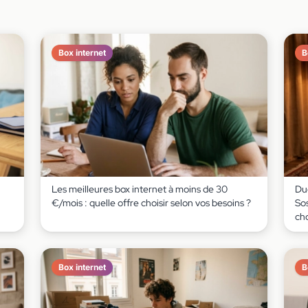
Box internet
B
Les meilleures box internet à moins de 30
Due
€/mois : quelle offre choisir selon vos besoins ?
Sos
cho
Box internet
B