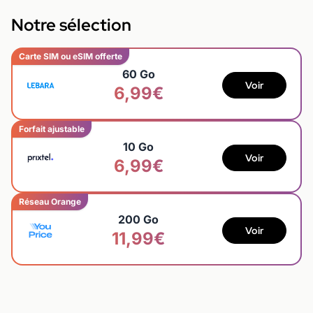
Notre sélection
Carte SIM ou eSIM offerte
60 Go
Voir
6,99€
Forfait ajustable
10 Go
Voir
6,99€
Réseau Orange
200 Go
Voir
11,99€