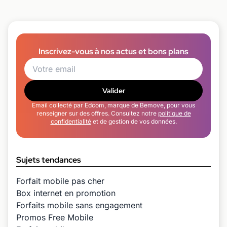
Inscrivez-vous à nos actus et bons plans
Valider
Email collecté par Edcom, marque de Bemove, pour vous
renseigner sur des offres. Consultez notre
politique de
confidentialité
et de gestion de vos données.
Sujets tendances
Forfait mobile pas cher
Box internet en promotion
Forfaits mobile sans engagement
Promos Free Mobile