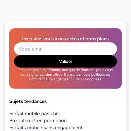
Inscrivez-vous à nos actus et bons plans
Valider
Email collecté par Edcom, marque de Bemove, pour vous
renseigner sur des offres. Consultez notre
politique de
confidentialité
et de gestion de vos données.
Sujets tendances
Forfait mobile pas cher
Box internet en promotion
Forfaits mobile sans engagement