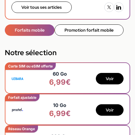
Voir tous ses articles
Forfaits mobile
Promotion forfait mobile
Notre sélection
Carte SIM ou eSIM offerte
60 Go
Voir
6,99€
Forfait ajustable
10 Go
Voir
6,99€
Réseau Orange