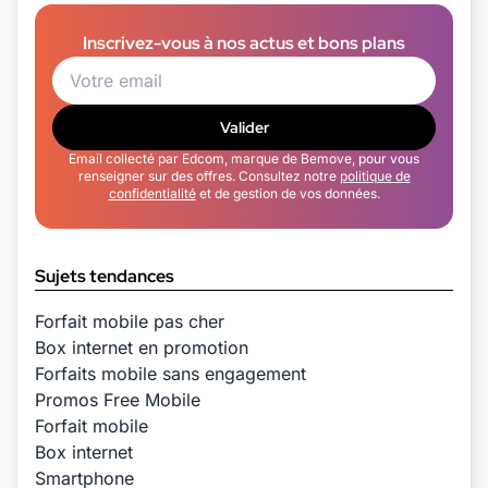
Inscrivez-vous à nos actus et bons plans
Valider
Email collecté par Edcom, marque de Bemove, pour vous
renseigner sur des offres. Consultez notre
politique de
confidentialité
et de gestion de vos données.
Sujets tendances
Forfait mobile pas cher
Box internet en promotion
Forfaits mobile sans engagement
Promos Free Mobile
Forfait mobile
Box internet
Smartphone