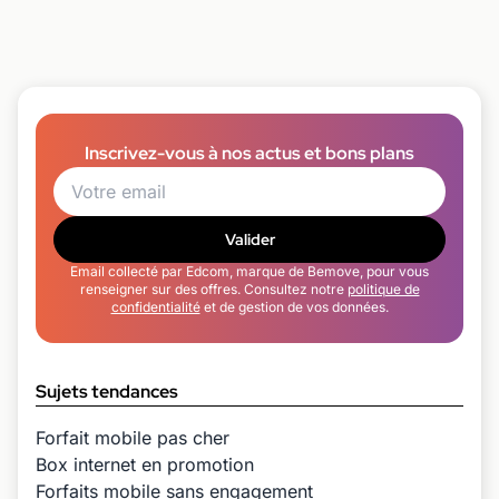
Inscrivez-vous à nos actus et bons plans
Valider
Email collecté par Edcom, marque de Bemove, pour vous
renseigner sur des offres. Consultez notre
politique de
confidentialité
et de gestion de vos données.
Sujets tendances
Forfait mobile pas cher
Box internet en promotion
Forfaits mobile sans engagement