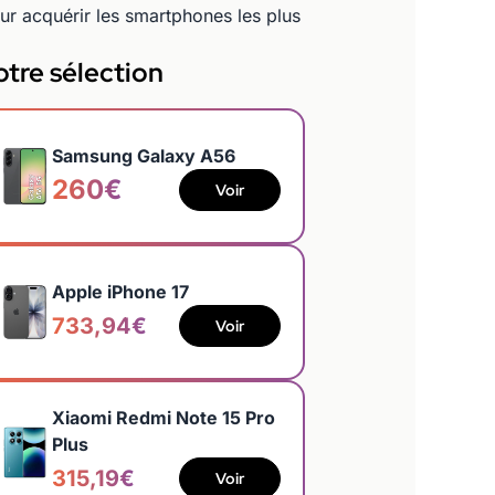
our acquérir les smartphones les plus
tre sélection
Samsung Galaxy A56
260€
Voir
Apple iPhone 17
733,94€
Voir
Xiaomi Redmi Note 15 Pro
Plus
315,19€
Voir