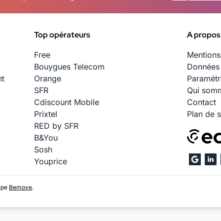
Top opérateurs
A propos
Free
Mentions
Bouygues Telecom
Données 
nt
Orange
Paramétr
SFR
Qui somm
Cdiscount Mobile
Contact
Prixtel
Plan de s
RED by SFR
B&You
Sosh
Youprice
upe
Bemove
.