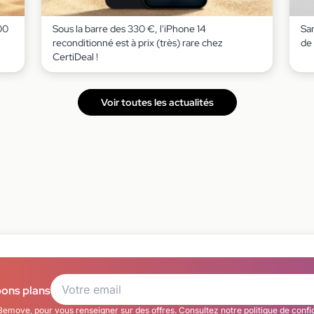
00
Sous la barre des 330 €, l'iPhone 14
Sa
reconditionné est à prix (très) rare chez
de 
CertiDeal !
Voir toutes les actualités
bons plans
Bemove, pour vous renseigner sur des offres. Consultez notre
politique de confi