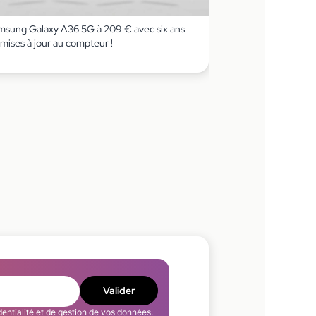
msung Galaxy A36 5G à 209 € avec six ans
mises à jour au compteur !
Valider
dentialité
et de gestion de vos données.