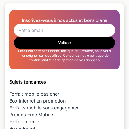
Inscrivez-vous à nos actus et bons plans
Valider
Email collecté par Edcom, marque de Bemove, pour vous
renseigner sur des offres. Consultez notre
politique de
confidentialité
et de gestion de vos données.
Sujets tendances
Forfait mobile pas cher
Box internet en promotion
Forfaits mobile sans engagement
Promos Free Mobile
Forfait mobile
Box internet