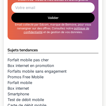
Valider
Email collecté par Edcom, marque de Bemove, pour vous
renseigner sur des offres. Consultez notre
politique de
confidentialité
et de gestion de vos données.
Sujets tendances
Forfait mobile pas cher
Box internet en promotion
Forfaits mobile sans engagement
Promos Free Mobile
Forfait mobile
Box internet
Smartphone
Test de débit mobile
Carte de débit mobile