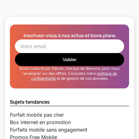
Inscrivez-vous à nos actus et bons plans
Valider
Email collecté par Edcom, marque de Bemove, pour vous
renseigner sur des offres. Consultez notre
politique de
confidentialité
et de gestion de vos données.
Sujets tendances
Forfait mobile pas cher
Box internet en promotion
Forfaits mobile sans engagement
Promos Free Mobile