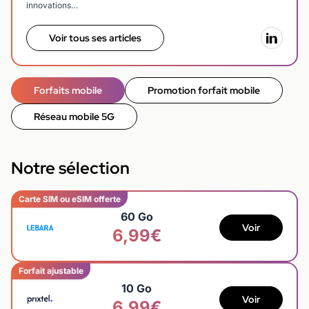
innovations…
Voir tous ses articles
Forfaits mobile
Promotion forfait mobile
Réseau mobile 5G
Notre sélection
Carte SIM ou eSIM offerte
60 Go
Voir
6,99€
Forfait ajustable
10 Go
Voir
6,99€