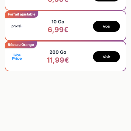
Forfait ajustable
10 Go
Voir
6,99€
Réseau Orange
200 Go
Voir
11,99€