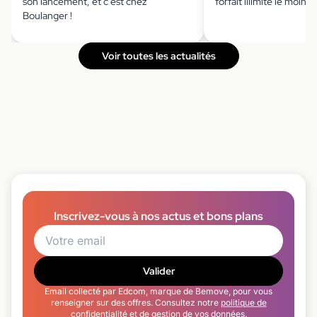
son lancement, et c'est chez
forfait illimité le moins 
Boulanger !
Voir toutes les actualités
Inscrivez-vous à nos actus et bons plans
Valider
Email collecté par Edcom, marque de Bemove, pour vous
renseigner sur des offres. Consultez notre
politique de
confidentialité
et de gestion de vos données.