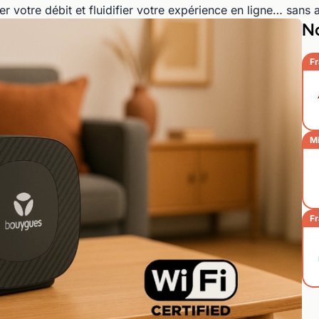
 votre débit et fluidifier votre expérience en ligne… sans a
No
Fr
Mi
Fr