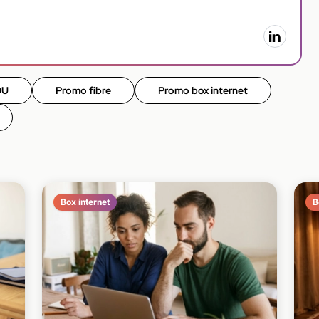
OU
Promo fibre
Promo box internet
Box internet
B