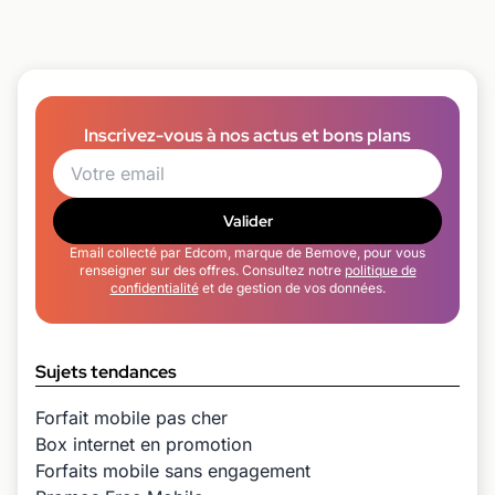
Inscrivez-vous à nos actus et bons plans
Valider
Email collecté par Edcom, marque de Bemove, pour vous
renseigner sur des offres. Consultez notre
politique de
confidentialité
et de gestion de vos données.
Sujets tendances
Forfait mobile pas cher
Box internet en promotion
Forfaits mobile sans engagement