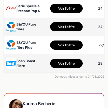
Série Spéciale
Voir l'offre
24,99
Freebox Pop S
B&YOU Pure
Voir l'offre
24,99
fibre
B&YOU Pure
Voir l'offre
27,99
fibre Plus
Sosh Boost
Voir l'offre
28,99
Fibre
Données mises à jour le 04/08/2026
Karima Becherie