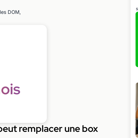
s
 les DOM,
ois
 peut remplacer une box