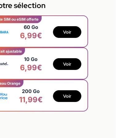
tre sélection
te SIM ou eSIM offerte
60 Go
Voir
6,99€
ait ajustable
10 Go
Voir
6,99€
eau Orange
200 Go
Voir
11,99€