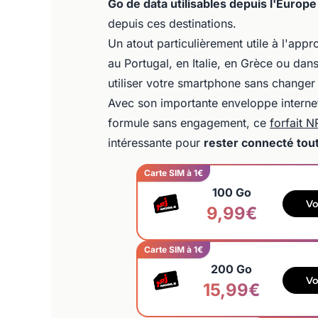
Go de data utilisables depuis l'Europe
depuis ces destinations.
Un atout particulièrement utile à l'ap
au Portugal, en Italie, en Grèce ou da
utiliser votre smartphone sans changer
Avec son importante enveloppe internet,
formule sans engagement, ce
forfait 
intéressante pour
rester connecté tout
Carte SIM à 1€
100 Go
Vo
9,99€
Carte SIM à 1€
200 Go
Vo
15,99€