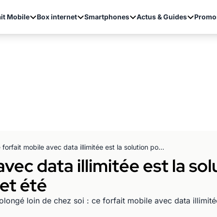
it Mobile
Box internet
Smartphones
Actus & Guides
Promo
Ce forfait mobile avec data illimitée est la solution pour avoir internet partout cet été
vec data illimitée est la so
et été
gé loin de chez soi : ce forfait mobile avec data illimitée