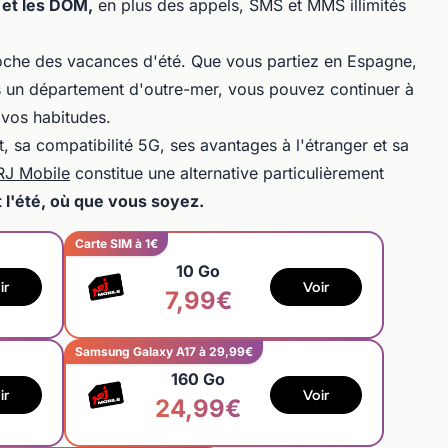
 et les DOM,
en plus des appels, SMS et MMS illimités
proche des vacances d'été. Que vous partiez en Espagne,
ns un département d'outre-mer, vous pouvez continuer à
 vos habitudes.
 sa compatibilité 5G, ses avantages à l'étranger et sa
NRJ Mobile
constitue une alternative particulièrement
 l'été, où que vous soyez.
Carte SIM à 1€
10 Go
ir
Voir
7,99€
Samsung Galaxy A17 à 29,99€
160 Go
ir
Voir
24,99€