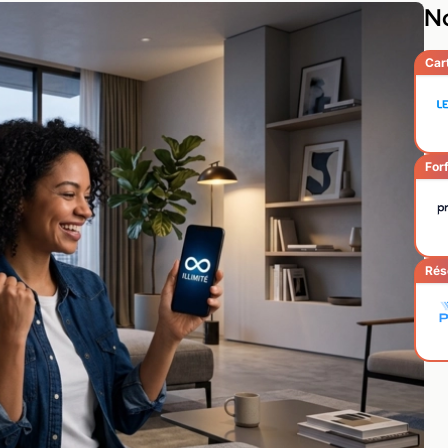
No
Car
Forf
Rés