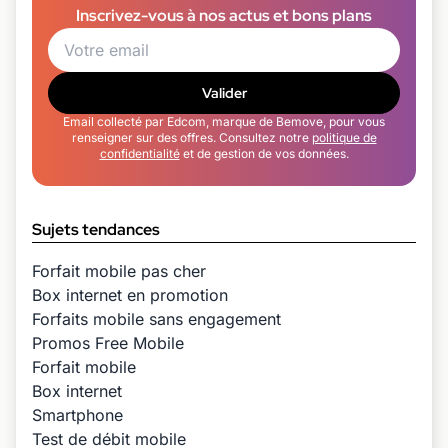
Inscrivez-vous à nos actus et bons plans
Valider
Email collecté par Edcom, marque de Bemove, pour vous
renseigner sur des offres. Consultez notre
politique de
confidentialité
et de gestion de vos données.
Sujets tendances
Forfait mobile pas cher
Box internet en promotion
Forfaits mobile sans engagement
Promos Free Mobile
Forfait mobile
Box internet
Smartphone
Test de débit mobile