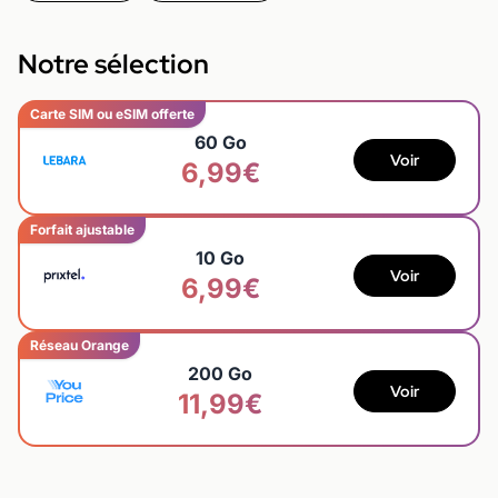
Notre sélection
Carte SIM ou eSIM offerte
60 Go
Voir
6,99€
Forfait ajustable
10 Go
Voir
6,99€
Réseau Orange
200 Go
Voir
11,99€