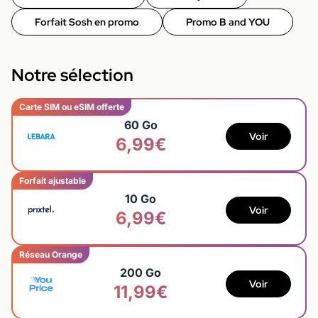
Forfait Sosh en promo
Promo B and YOU
Notre sélection
Carte SIM ou eSIM offerte
60 Go
Voir
6,99€
Forfait ajustable
10 Go
Voir
6,99€
Réseau Orange
200 Go
Voir
11,99€