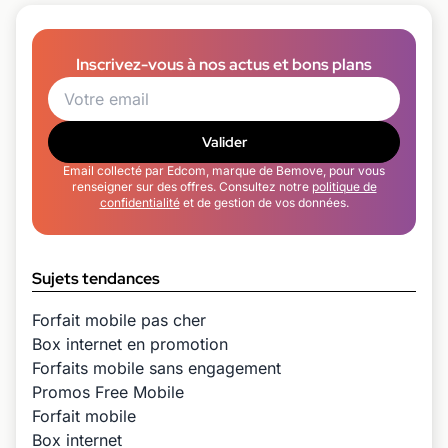
Inscrivez-vous à nos actus et bons plans
Valider
Email collecté par Edcom, marque de Bemove, pour vous
renseigner sur des offres. Consultez notre
politique de
confidentialité
et de gestion de vos données.
Sujets tendances
Forfait mobile pas cher
Box internet en promotion
Forfaits mobile sans engagement
Promos Free Mobile
Forfait mobile
Box internet