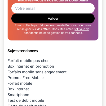
Inscrivez-vous à nos actus et bons plans
Valider
Email collecté par Edcom, marque de Bemove, pour vous
renseigner sur des offres. Consultez notre
politique de
confidentialité
et de gestion de vos données.
Sujets tendances
Forfait mobile pas cher
Box internet en promotion
Forfaits mobile sans engagement
Promos Free Mobile
Forfait mobile
Box internet
Smartphone
Test de débit mobile
Carte de débit mobile