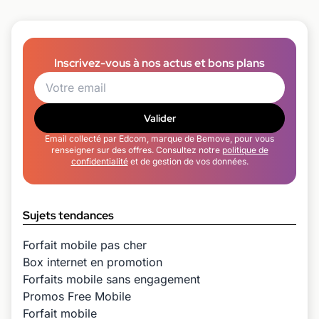
Inscrivez-vous à nos actus et bons plans
Valider
Email collecté par Edcom, marque de Bemove, pour vous
renseigner sur des offres. Consultez notre
politique de
confidentialité
et de gestion de vos données.
Sujets tendances
Forfait mobile pas cher
Box internet en promotion
Forfaits mobile sans engagement
Promos Free Mobile
Forfait mobile