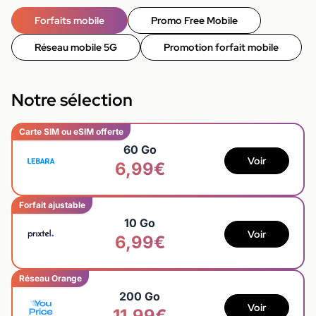
Forfaits mobile
Promo Free Mobile
Réseau mobile 5G
Promotion forfait mobile
Notre sélection
Carte SIM ou eSIM offerte
60 Go
Voir
6,99€
Forfait ajustable
10 Go
Voir
6,99€
Réseau Orange
200 Go
Voir
11,99€