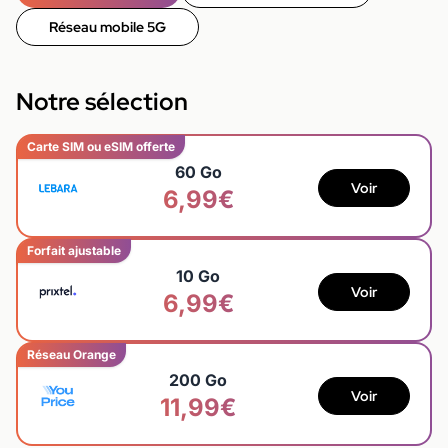
Réseau mobile 5G
Notre sélection
Carte SIM ou eSIM offerte
60 Go
Voir
6,99€
Forfait ajustable
10 Go
Voir
6,99€
Réseau Orange
200 Go
Voir
11,99€