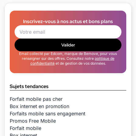
Inscrivez-vous à nos actus et bons plans
Valider
Email collecté par Edcom, marque de Bemove, pour vous
renseigner sur des offres. Consultez notre
politique de
confidentialité
et de gestion de vos données.
Sujets tendances
Forfait mobile pas cher
Box internet en promotion
Forfaits mobile sans engagement
Promos Free Mobile
Forfait mobile
Box internet