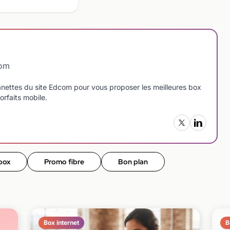
com
manettes du site Edcom pour vous proposer les meilleures box
orfaits mobile.
box
Promo fibre
Bon plan
Box internet
B