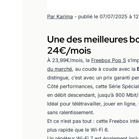
Par Karima
- publié le 07/07/2025 à 1
Une des meilleures b
24€/mois
À 23,99€/mois, la
Freebox Pop S
s’im
du marché
, au coude à coude avec la
B
distingue, c’est avec un prix garanti 
Côté performances, cette Série Spécial
en débit descendant, jusqu’à 900 Mbit/s
Idéal pour télétravailler, jouer en lign
sans ralentissement.
Et ce n’est pas tout : cette Freebox int
plus rapide que le Wi-Fi 6.
Un répéteur Wi-Fi 7 est également incl