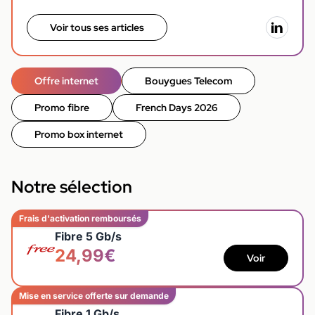
Voir tous ses articles
Offre internet
Bouygues Telecom
Promo fibre
French Days 2026
Promo box internet
Notre sélection
Frais d'activation remboursés
Fibre 5 Gb/s
24,99€
Voir
Mise en service offerte sur demande
Fibre 1 Gb/s