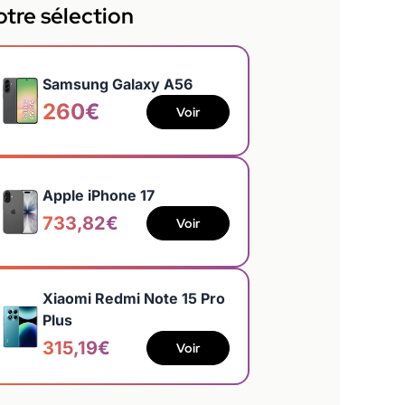
tre sélection
Samsung Galaxy A56
260€
Voir
Apple iPhone 17
733,82€
Voir
Xiaomi Redmi Note 15 Pro
Plus
315,19€
Voir