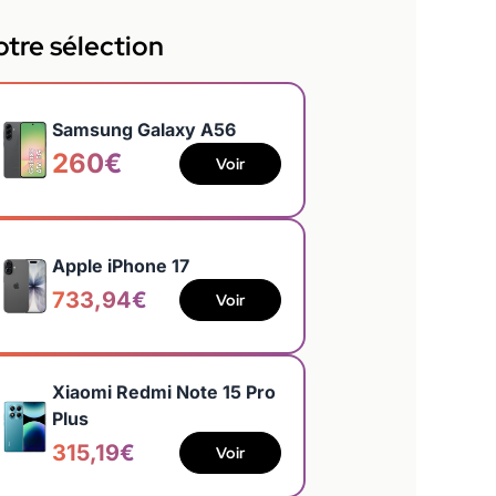
tre sélection
Samsung Galaxy A56
260€
Voir
Apple iPhone 17
733,94€
Voir
Xiaomi Redmi Note 15 Pro
Plus
315,19€
Voir