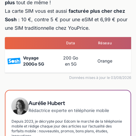
plus
tout de même !
La carte SIM vous est aussi
facturée plus cher chez
Sosh
: 10 €, contre 5 € pour une eSIM et 6,99 € pour
une SIM traditionnelle chez YouPrice.
Data
Réseau
Voyage
200 Go
Orange
1
200Go 5G
en 5G
Données mises à jour le 03/08/2026
Aurélie Hubert
Rédactrice experte en téléphonie mobile
Depuis 2023, je décrypte pour Edcom le marché de la téléphonie
mobile et rédige chaque jour des articles sur l’actualité des
forfaits mobile : nouveautés, promos, bons plans, études,
innovations…