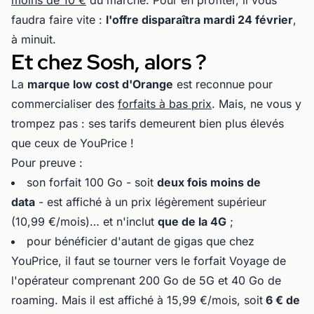
moins de 10 €
du marché. Pour en profiter, il vous
faudra faire vite :
l'offre disparaîtra mardi 24 février
,
à minuit.
Et chez Sosh, alors ?
La
marque low cost d'Orange
est reconnue pour
commercialiser des
forfaits à bas prix
. Mais, ne vous y
trompez pas : ses tarifs demeurent bien plus élevés
que ceux de YouPrice !
Pour preuve :
son forfait 100 Go - soit
deux fois moins de
data
- est affiché à un prix légèrement supérieur
(10,99 €/mois)… et n'inclut
que de la 4G
;
pour bénéficier d'autant de gigas que chez
YouPrice, il faut se tourner vers le forfait Voyage de
l'opérateur comprenant 200 Go de 5G et 40 Go de
roaming. Mais il est affiché à 15,99 €/mois, soit
6 € de