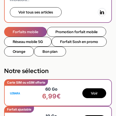
Voir tous ses articles
Forfaits mobile
Promotion forfait mobile
Réseau mobile 5G
Forfait Sosh en promo
Orange
Bon plan
Notre sélection
Carte SIM ou eSIM offerte
60 Go
Voir
6,99€
Forfait ajustable