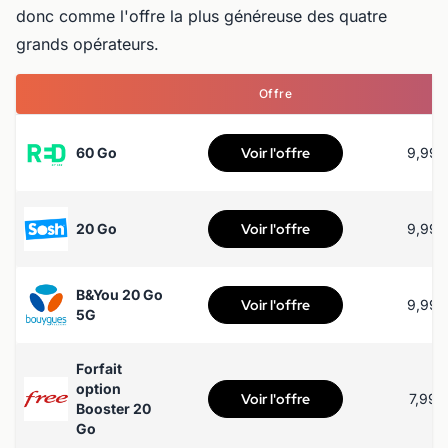
donc comme l'offre la plus généreuse des quatre
grands opérateurs.
Offre
Pr
60 Go
Voir l'offre
9,99€
20 Go
Voir l'offre
9,99€
B&You 20 Go
Voir l'offre
9,99€
5G
Forfait
option
Voir l'offre
7,99€
Booster 20
Go