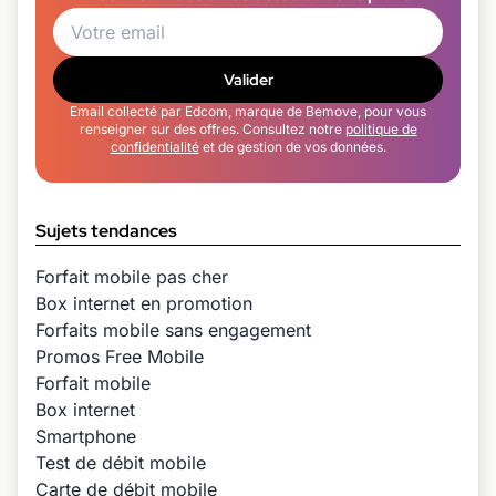
Valider
Email collecté par Edcom, marque de Bemove, pour vous
renseigner sur des offres. Consultez notre
politique de
confidentialité
et de gestion de vos données.
Sujets tendances
Forfait mobile pas cher
Box internet en promotion
Forfaits mobile sans engagement
Promos Free Mobile
Forfait mobile
Box internet
Smartphone
Test de débit mobile
Carte de débit mobile