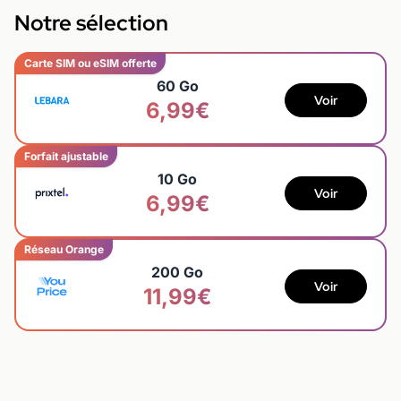
Notre sélection
Carte SIM ou eSIM offerte
60 Go
Voir
6,99€
Forfait ajustable
10 Go
Voir
6,99€
Réseau Orange
200 Go
Voir
11,99€