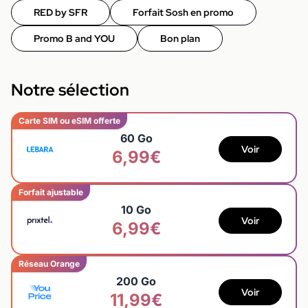
RED by SFR
Forfait Sosh en promo
Promo B and YOU
Bon plan
Notre sélection
Carte SIM ou eSIM offerte
60 Go
Voir
6,99€
Forfait ajustable
10 Go
Voir
6,99€
Réseau Orange
200 Go
Voir
11,99€