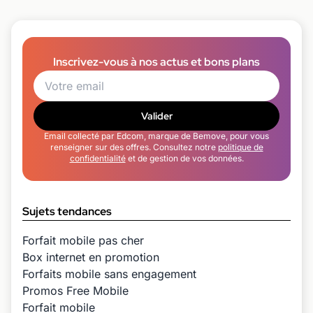
Inscrivez-vous à nos actus et bons plans
Valider
Email collecté par Edcom, marque de Bemove, pour vous
renseigner sur des offres. Consultez notre
politique de
confidentialité
et de gestion de vos données.
Sujets tendances
Forfait mobile pas cher
Box internet en promotion
Forfaits mobile sans engagement
Promos Free Mobile
Forfait mobile