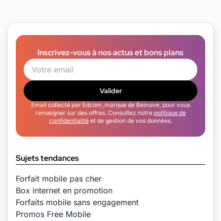
Inscrivez-vous à nos actus et bons plans
Valider
Email collecté par Edcom, marque de Bemove, pour vous
renseigner sur des offres. Consultez notre
politique de
confidentialité
et de gestion de vos données.
Sujets tendances
Forfait mobile pas cher
Box internet en promotion
Forfaits mobile sans engagement
Promos Free Mobile