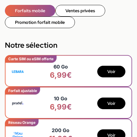
Forfaits mobile
Ventes privées
Promotion forfait mobile
Notre sélection
Carte SIM ou eSIM offerte
60 Go
Voir
6,99€
Forfait ajustable
10 Go
Voir
6,99€
Réseau Orange
200 Go
Voir