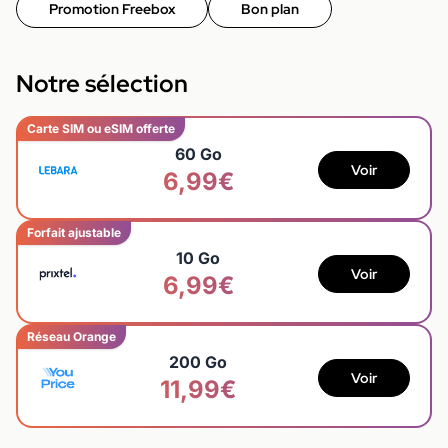
Promotion Freebox
Bon plan
Notre sélection
Carte SIM ou eSIM offerte
60 Go
Voir
6,99€
Forfait ajustable
10 Go
Voir
6,99€
Réseau Orange
200 Go
Voir
11,99€