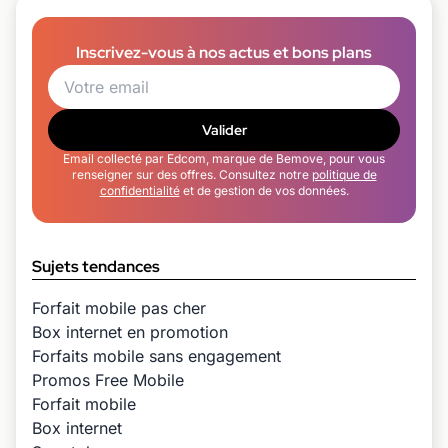
Inscrivez-vous à nos actus et bons plans
Valider
Email collecté par Edcom, marque de Bemove, pour vous
renseigner sur des offres. Consultez notre
politique de
confidentialité
et de gestion de vos données.
Sujets tendances
Forfait mobile pas cher
Box internet en promotion
Forfaits mobile sans engagement
Promos Free Mobile
Forfait mobile
Box internet