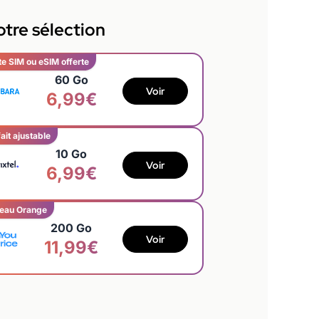
tre sélection
te SIM ou eSIM offerte
60 Go
Voir
6,99€
ait ajustable
10 Go
Voir
6,99€
eau Orange
200 Go
Voir
11,99€