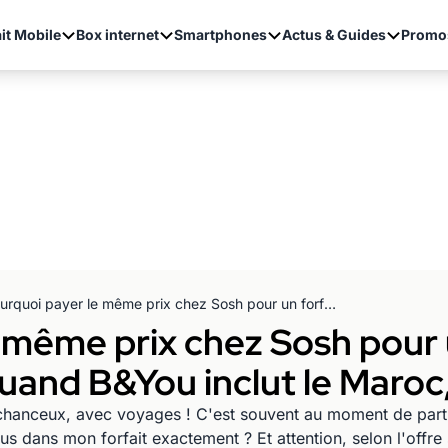
it Mobile
Box internet
Smartphones
Actus & Guides
Promo
Pourquoi payer le même prix chez Sosh pour un forfait mobile limité à l’Europe quand B&You inclut le Maroc, les USA et + ?
 même prix chez Sosh pour 
quand B&You inclut le Maroc,
s chanceux, avec voyages ! C'est souvent au moment de parti
lus dans mon forfait exactement ? Et attention, selon l'offre