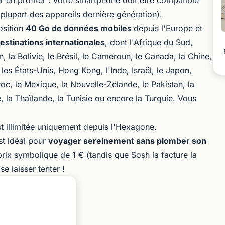
r en profiter : votre smartphone doit être compatible
 plupart des appareils dernière génération).
osition
40 Go de données mobiles
depuis l'Europe et
destinations internationales
, dont l'Afrique du Sud,
nin, la Bolivie, le Brésil, le Cameroun, le Canada, la Chine,
 les États-Unis, Hong Kong, l'Inde, Israël, le Japon,
roc, le Mexique, la Nouvelle-Zélande, le Pakistan, la
, la Thaïlande, la Tunisie ou encore la Turquie. Vous
t illimitée uniquement depuis l'Hexagone.
st idéal pour
voyager sereinement sans plomber son
 prix symbolique de 1 € (tandis que Sosh la facture la
e laisser tenter !