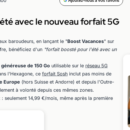
h00
Ajoutez-nous à vos favoris
été avec le nouveau forfait 5G
ux baroudeurs, en lançant le "
Boost Vacances
" sur
fre, bénéficiez d'un
"forfait boosté pour l'été avec un
 généreuse de 150 Go
utilisable sur le
réseau 5G
 dans l'Hexagone, ce
forfait Sosh
inclut pas moins de
ne Europe
(hors Suisse et Andorre) et depuis l'Outre-
lement à volonté depuis ces mêmes zones.
t
: seulement 14,99 €/mois, même après la première