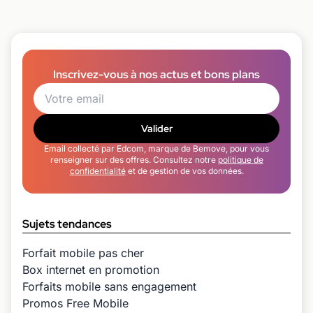
Inscrivez-vous à nos actus et bons plans
Valider
Email collecté par Edcom, marque de Bemove, pour vous
renseigner sur des offres. Consultez notre
politique de
confidentialité
et de gestion de vos données.
Sujets tendances
Forfait mobile pas cher
Box internet en promotion
Forfaits mobile sans engagement
Promos Free Mobile