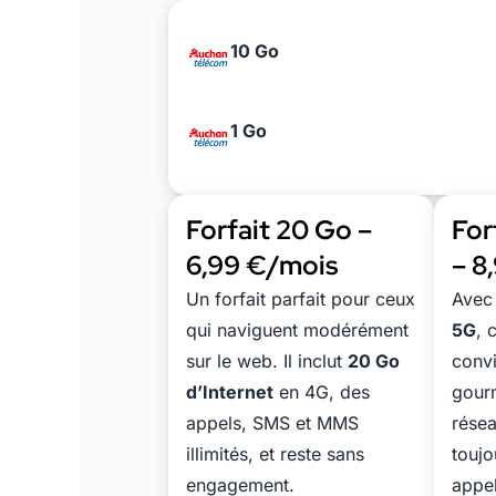
10 Go
1 Go
Forfait 20 Go –
For
6,99 €/mois
– 8
Un forfait parfait pour ceux
Ave
qui naviguent modérément
5G
, 
sur le web. Il inclut
20 Go
convi
d’Internet
en 4G, des
gour
appels, SMS et MMS
résea
illimités, et reste sans
toujo
engagement.
appel