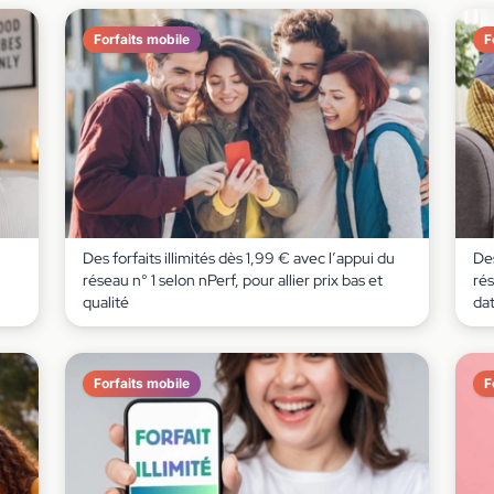
Forfaits mobile
F
Des forfaits illimités dès 1,99 € avec l’appui du
Des
réseau n° 1 selon nPerf, pour allier prix bas et
rés
qualité
da
Forfaits mobile
F