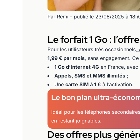
Par Rémi
- publié le 23/08/2025 à 18h
Le forfait 1 Go : l’offr
Pour les utilisateurs très occasionnels,
1,99 € par mois
, sans engagement. Ce fo
1 Go d’Internet 4G
en France, avec 1
Appels, SMS et MMS illimités
;
Une
carte SIM à 1 €
à l’activation.
Le bon plan ultra-écono
Idéal pour les téléphones secondaires, 
en restant joignables.
Des offres plus génér