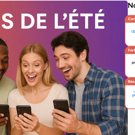
No
Car
Forf
Rés