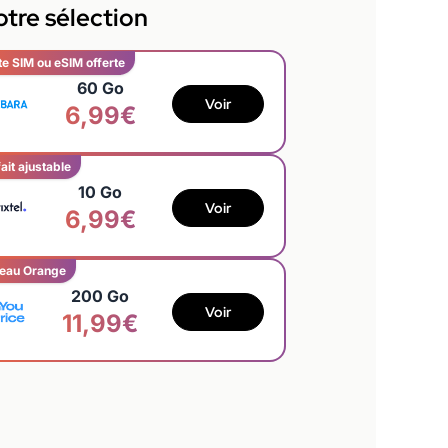
tre sélection
te SIM ou eSIM offerte
60 Go
Voir
6,99€
ait ajustable
10 Go
Voir
6,99€
eau Orange
200 Go
Voir
11,99€