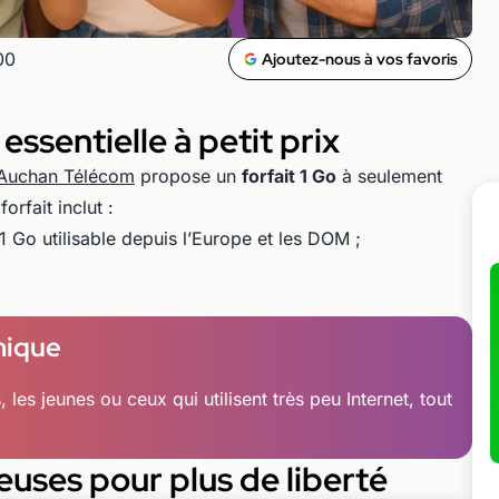
00
Ajoutez-nous à vos favoris
e essentielle à petit prix
Auchan Télécom
propose un
forfait 1 Go
à seulement
rfait inclut :
 Go utilisable depuis l’Europe et les DOM ;
mique
les jeunes ou ceux qui utilisent très peu Internet, tout
euses pour plus de liberté