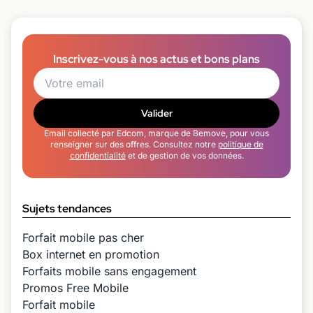
Inscrivez-vous à nos actus et bons plans
Valider
Email collecté par Edcom, marque de Bemove, pour vous
renseigner sur des offres. Consultez notre
politique de
confidentialité
et de gestion de vos données.
Sujets tendances
Forfait mobile pas cher
Box internet en promotion
Forfaits mobile sans engagement
Promos Free Mobile
Forfait mobile