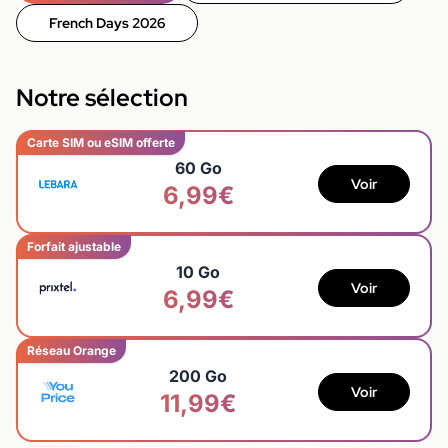
French Days 2026
Notre sélection
Carte SIM ou eSIM offerte
60 Go
Voir
6,99€
Forfait ajustable
10 Go
Voir
6,99€
Réseau Orange
200 Go
Voir
11,99€