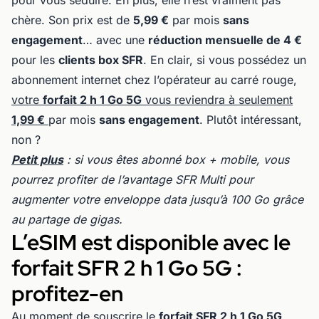
pour vous séduire. En plus, elle n’est vraiment pas
chère. Son prix est de
5,99 €
par mois
sans
engagement
… avec une
réduction mensuelle de 4 €
pour les
clients box SFR
. En clair, si vous possédez un
abonnement internet chez l’opérateur au carré rouge,
votre
forfait 2 h 1 Go 5G
vous reviendra à seulement
1,99 €
par mois
sans engagement
. Plutôt intéressant,
non ?
Petit plus
: si vous êtes abonné box + mobile, vous
pourrez profiter de l’avantage SFR Multi pour
augmenter votre enveloppe data jusqu’à 100 Go grâce
au partage de gigas.
L’eSIM est disponible avec le
forfait SFR 2 h 1 Go 5G :
profitez-en
Au moment de souscrire le
forfait SFR 2 h 1 Go 5G
,