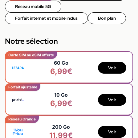
Réseau mobile 5G
Forfait internet et mobile inclus
Bon plan
Notre sélection
Carte SIM ou eSIM offerte
60 Go
Voir
6,99€
Forfait ajustable
10 Go
Voir
6,99€
Réseau Orange
200 Go
Voir
11,99€