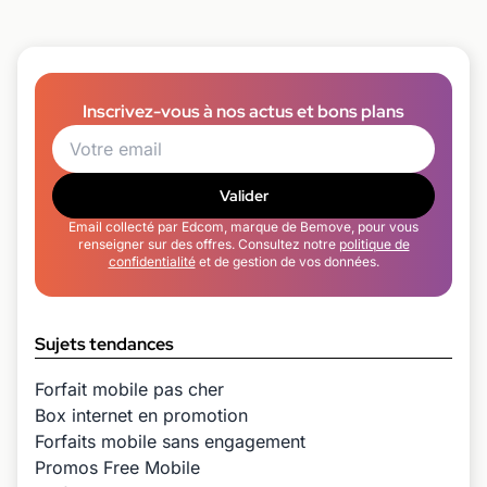
Inscrivez-vous à nos actus et bons plans
Valider
Email collecté par Edcom, marque de Bemove, pour vous
renseigner sur des offres. Consultez notre
politique de
confidentialité
et de gestion de vos données.
Sujets tendances
Forfait mobile pas cher
Box internet en promotion
Forfaits mobile sans engagement
Promos Free Mobile