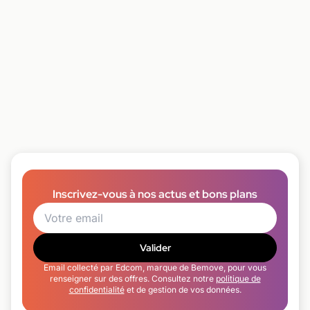
Inscrivez-vous à nos actus et bons plans
Valider
Email collecté par Edcom, marque de Bemove, pour vous
renseigner sur des offres. Consultez notre
politique de
confidentialité
et de gestion de vos données.