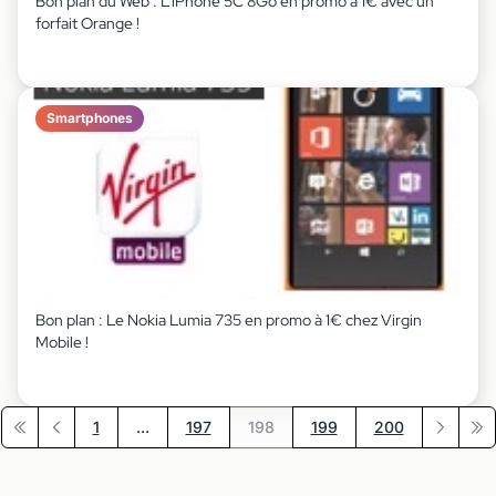
Bon plan du Web : L’iPhone 5C 8Go en promo à 1€ avec un
forfait Orange !
Smartphones
Bon plan : Le Nokia Lumia 735 en promo à 1€ chez Virgin
Mobile !
1
...
197
198
199
200
Première page
Précédent
Suivant
Der