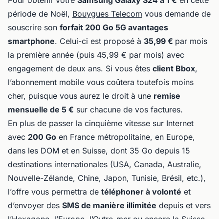
Pour obtenir votre
Samsung Galaxy S24 à 1 €
en cette
période de Noël,
Bouygues Telecom
vous demande de
souscrire son
forfait 200 Go 5G avantages
smartphone
. Celui-ci est proposé à
35,99 €
par mois
la première année (puis 45,99 € par mois) avec
engagement de deux ans. Si vous êtes
client Bbox
,
l’abonnement mobile vous coûtera toutefois moins
cher, puisque vous aurez le droit à une
remise
mensuelle de 5 €
sur chacune de vos factures.
En plus de passer la cinquième vitesse sur Internet
avec
200 Go
en France métropolitaine, en Europe,
dans les DOM et en Suisse, dont 35 Go depuis 15
destinations internationales (USA, Canada, Australie,
Nouvelle-Zélande, Chine, Japon, Tunisie, Brésil, etc.),
l’offre vous permettra de
téléphoner à volonté
et
d’envoyer des
SMS de manière illimitée
depuis et vers