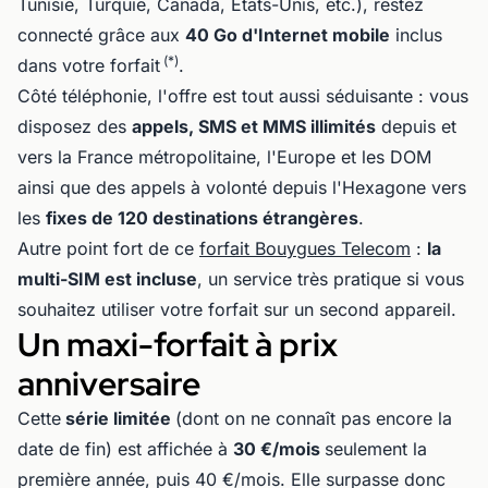
Tunisie, Turquie, Canada, États-Unis, etc.), restez
connecté grâce aux
40 Go d'Internet mobile
inclus
(*)
dans votre forfait
.
Côté téléphonie, l'offre est tout aussi séduisante : vous
disposez des
appels, SMS et MMS illimités
depuis et
vers la France métropolitaine, l'Europe et les DOM
ainsi que des appels à volonté depuis l'Hexagone vers
les
fixes de 120 destinations étrangères
.
Autre point fort de ce
forfait Bouygues Telecom
:
la
multi-SIM est incluse
, un service très pratique si vous
souhaitez utiliser votre forfait sur un second appareil.
Un maxi-forfait à prix
anniversaire
Cette
série limitée
(dont on ne connaît pas encore la
date de fin) est affichée à
30 €/mois
seulement la
première année, puis 40 €/mois. Elle surpasse donc