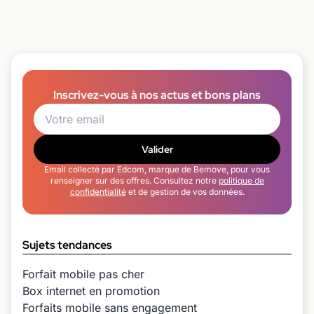
Inscrivez-vous à nos actus et bons plans
Valider
Email collecté par Edcom, marque de Bemove, pour vous
renseigner sur des offres. Consultez notre
politique de
confidentialité
et de gestion de vos données.
Sujets tendances
Forfait mobile pas cher
Box internet en promotion
Forfaits mobile sans engagement