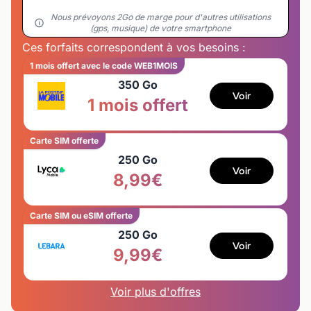
Nous prévoyons 2Go de marge pour d'autres utilisations
(gps, musique) de votre smartphone
Ces forfaits correspondent à vos besoins :
1 mois offert avec le code WEB1MOIS
350 Go
Voir
1 mois offert
Carte SIM offerte
250 Go
Voir
8,99€
Carte SIM ou eSIM offerte
250 Go
Voir
9,99€
Voir plus d'offres