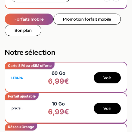
Forfaits mobile
Promotion forfait mobile
Bon plan
Notre sélection
Carte SIM ou eSIM offerte
60 Go
Voir
6,99€
Forfait ajustable
10 Go
Voir
6,99€
Réseau Orange