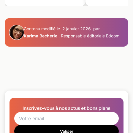
Contenu modifié le
2 janvier 2026
par
Karima Becherie
, Responsable éditoriale Edcom.
Inscrivez-vous à nos actus et bons plans
Valider