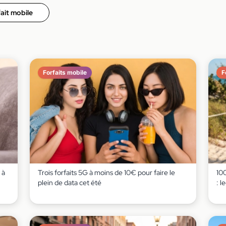
ait mobile
Forfaits mobile
F
 à
Trois forfaits 5G à moins de 10€ pour faire le
10
plein de data cet été
: l