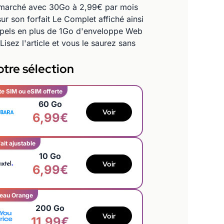
du marché avec 30Go à 2,99€ par mois
r son forfait Le Complet affiché ainsi
appels en plus de 1Go d'enveloppe Web
 Lisez l'article et vous le saurez sans
tre sélection
te SIM ou eSIM offerte
60 Go
Voir
6,99€
ait ajustable
10 Go
Voir
6,99€
eau Orange
200 Go
Voir
11,99€