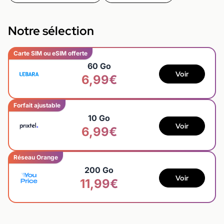
Notre sélection
Carte SIM ou eSIM offerte
60 Go
Voir
6,99€
Forfait ajustable
10 Go
Voir
6,99€
Réseau Orange
200 Go
Voir
11,99€