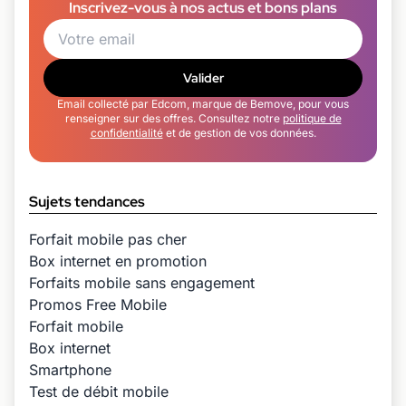
Inscrivez-vous à nos actus et bons plans
Valider
Email collecté par Edcom, marque de Bemove, pour vous
renseigner sur des offres. Consultez notre
politique de
confidentialité
et de gestion de vos données.
Sujets tendances
Forfait mobile pas cher
Box internet en promotion
Forfaits mobile sans engagement
Promos Free Mobile
Forfait mobile
Box internet
Smartphone
Test de débit mobile