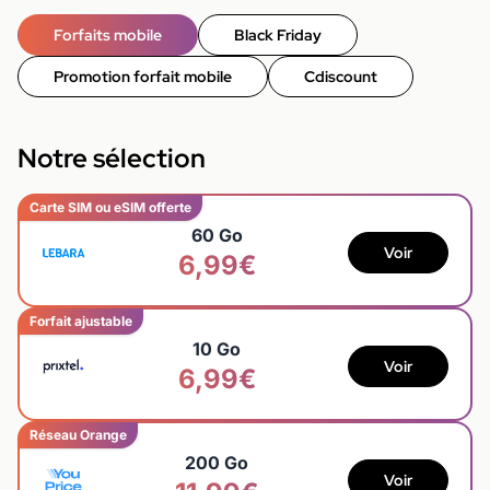
Forfaits mobile
Black Friday
Promotion forfait mobile
Cdiscount
Notre sélection
Carte SIM ou eSIM offerte
60 Go
Voir
6,99€
Forfait ajustable
10 Go
Voir
6,99€
Réseau Orange
200 Go
Voir