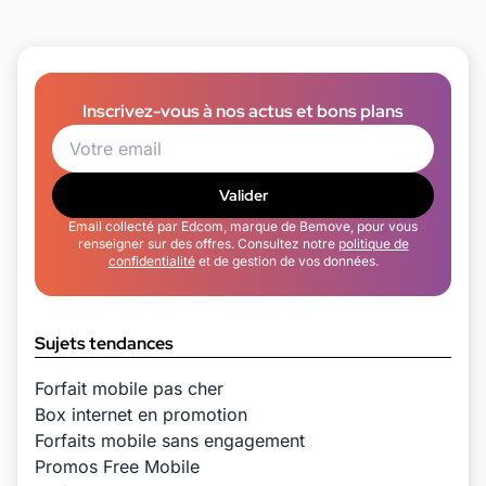
Inscrivez-vous à nos actus et bons plans
Valider
Email collecté par Edcom, marque de Bemove, pour vous
renseigner sur des offres. Consultez notre
politique de
confidentialité
et de gestion de vos données.
Sujets tendances
Forfait mobile pas cher
Box internet en promotion
Forfaits mobile sans engagement
Promos Free Mobile