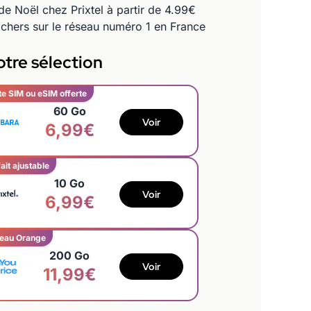
de Noël chez Prixtel à partir de 4.99€
chers sur le réseau numéro 1 en France
tre sélection
te SIM ou eSIM offerte
60 Go
Voir
6,99€
ait ajustable
10 Go
Voir
6,99€
eau Orange
200 Go
Voir
11,99€