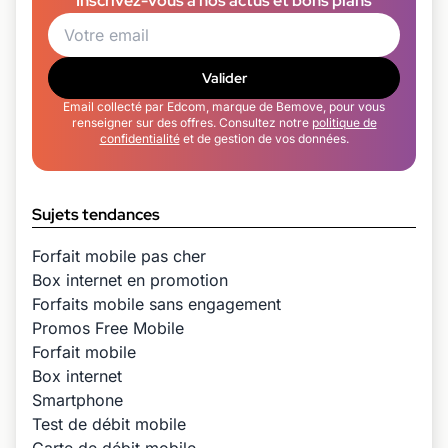
Inscrivez-vous à nos actus et bons plans
Valider
Email collecté par Edcom, marque de Bemove, pour vous
renseigner sur des offres. Consultez notre
politique de
confidentialité
et de gestion de vos données.
Sujets tendances
Forfait mobile pas cher
Box internet en promotion
Forfaits mobile sans engagement
Promos Free Mobile
Forfait mobile
Box internet
Smartphone
Test de débit mobile
Carte de débit mobile