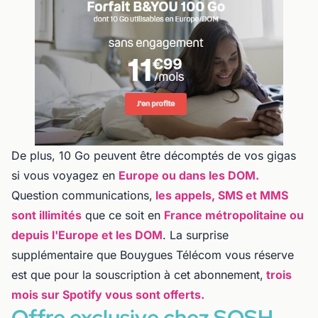
De plus, 10 Go peuvent être décomptés de vos gigas
si vous voyagez en
Europe ou dans les DOM.
Question communications,
les appels, SMS et MMS
sont illimités
que ce soit en
France métropolitaine ou
depuis l'Europe et les DOM
. La surprise
supplémentaire que Bouygues Télécom vous réserve
est que pour la souscription à cet abonnement,
trois
mois sur Spotify vous sont offerts.
Offre exclusive chez SOSH