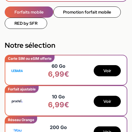
Forfaits mobile
Promotion forfait mobile
RED by SFR
Notre sélection
Carte SIM ou eSIM offerte
60 Go
Voir
6,99€
Forfait ajustable
10 Go
Voir
6,99€
Réseau Orange
200 Go
Voir