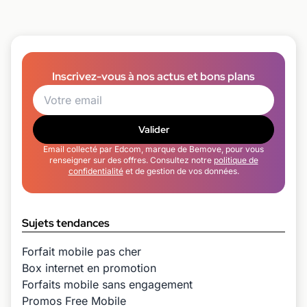
Inscrivez-vous à nos actus et bons plans
Valider
Email collecté par Edcom, marque de Bemove, pour vous
renseigner sur des offres. Consultez notre
politique de
confidentialité
et de gestion de vos données.
Sujets tendances
Forfait mobile pas cher
Box internet en promotion
Forfaits mobile sans engagement
Promos Free Mobile