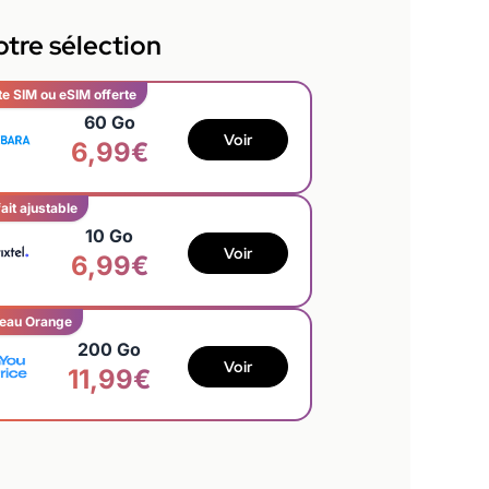
tre sélection
te SIM ou eSIM offerte
60 Go
Voir
6,99€
ait ajustable
10 Go
Voir
6,99€
eau Orange
200 Go
Voir
11,99€