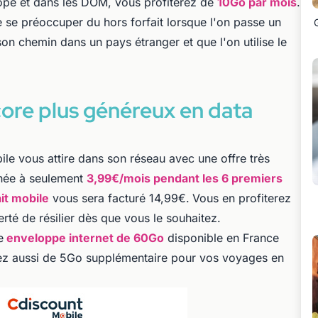
ope et dans les DOM, vous profiterez de
10Go par mois
.
e se préoccuper du hors forfait lorsque l'on passe un
son chemin dans un pays étranger et que l'on utilise le
ore plus généreux en data
e vous attire dans son réseau avec une offre très
chée à seulement
3,99€/mois pendant les 6 premiers
ait mobile
vous sera facturé 14,99€.
Vous en profiterez
berté de résilier dès que vous le souhaitez.
e
enveloppe internet de 60Go
disponible en France
ez aussi de 5Go supplémentaire pour vos voyages en