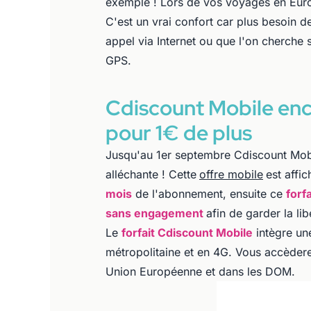
exemple ! Lors de vos voyages en Eur
C'est un vrai confort car plus besoin d
appel via Internet ou que l'on cherche 
GPS.
Cdiscount Mobile enc
pour 1€ de plus
Jusqu'au 1er septembre Cdiscount Mobil
alléchante ! Cette
offre mobile
est affi
mois
de l'abonnement, ensuite ce
forf
sans engagement
afin de garder la li
Le
forfait Cdiscount Mobile
intègre un
métropolitaine et en 4G. Vous accèder
Union Européenne et dans les DOM.