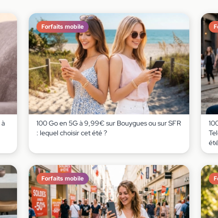
Forfaits mobile
F
 à
100 Go en 5G à 9,99€ sur Bouygues ou sur SFR
10
: lequel choisir cet été ?
Tel
été
Forfaits mobile
F