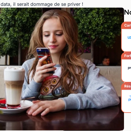
e data, il serait dommage de se priver !
No
Car
Forf
Rés